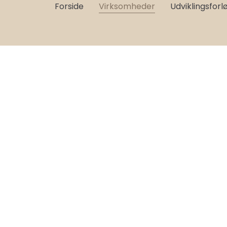
Forside
Virksomheder
Udviklingsforl